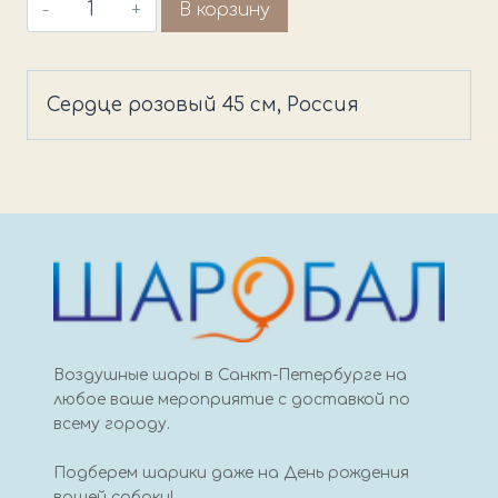
Количество
В корзину
товара
Сердце
розовый
Сердце розовый 45 см, Россия
45
см,
Россия
Воздушные шары в Санкт-Петербурге на
любое ваше мероприятие с доставкой по
всему городу.
Подберем шарики даже на День рождения
вашей собаки!