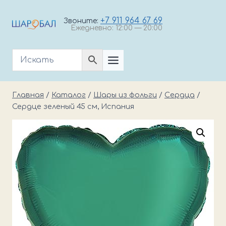
Перейти
к
+7 911 964 67 69
Звоните:
Ежедневно: 12:00 — 20:00
содержимому
Главная
/
Каталог
/
Шары из фольги
/
Cердца
/
Сердце зеленый 45 см, Испания