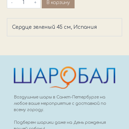
Количество
В корзину
товара
Сердце
зеленый
Сердце зеленый 45 см, Испания
45
см,
Испания
Воздушные шары в Санкт-Петербурге на
любое ваше мероприятие с доставкой по
всему городу.
Подберем шарики даже на День рождения
вашей собаки!