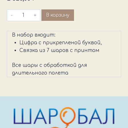
Количество
В корзину
товара
Сет
В набор входит:
школьный
Цифра с прикрепленой буквой,
Связка из 7 шаров с принтом
Все шары с обработкой для
длительного полета