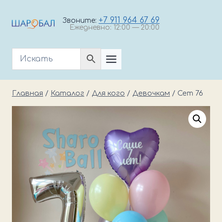
Перейти
к
+7 911 964 67 69
Звоните:
Ежедневно: 12:00 — 20:00
содержимому
Главная
/
Каталог
/
Для кого
/
Девочкам
/
Сет 76