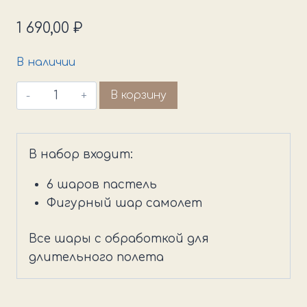
1 690,00
₽
В наличии
Количество
В корзину
товара
Сет
ретро
В набор входит:
с
самолетом
6 шаров пастель
Фигурный шар самолет
Все шары с обработкой для
длительного полета