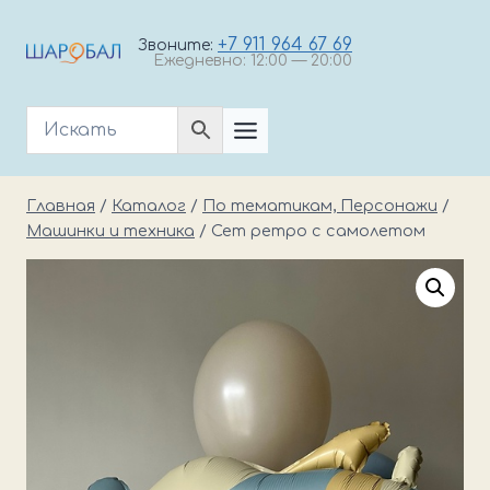
Перейти
к
+7 911 964 67 69
Звоните:
Ежедневно: 12:00 — 20:00
содержимому
Главная
/
Каталог
/
По тематикам, Персонажи
/
Машинки и техника
/
Сет ретро с самолетом