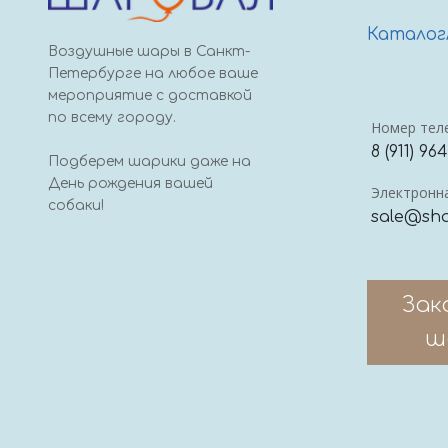
Каталог
Воздушные шары в Санкт-
Петербурге на любое ваше
мероприятие с доставкой
по всему городу.
Номер тел
8 (911) 96
Подберем шарики даже на
День рождения вашей
Электронна
собаки!
sale@sha
Зак
ш