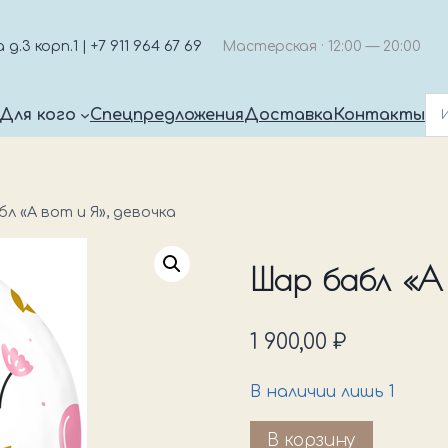
.3 корп.1 | +7 911 964 67 69
Мастерская · 12:00 — 20:00
Для кого
Спецпредложения
Доставка
Контакты
л «А вот и Я», девочка
Шар бабл «А в
1 900,00
₽
В наличии лишь 1
Количество
В корзину