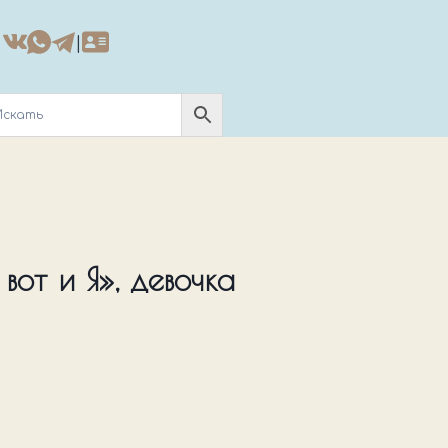
|
от и Я», девочка