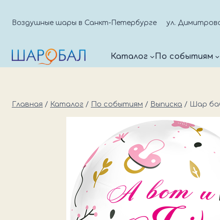
Перейти
к
Воздушные шары в Санкт-Петербурге
ул. Димитрова д
содержимому
Каталог
По событиям
Главная
/
Каталог
/
По событиям
/
Выписка
/
Шар баб