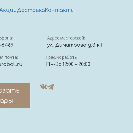
Акции
Доставка
Контакты
ефона:
Адрес мастерской:
4-67-69
ул. Димитрова д.3 к.1
я почта:
График работы:
roball.ru
Пн-Вс 12:00 - 20:00
азать
ары