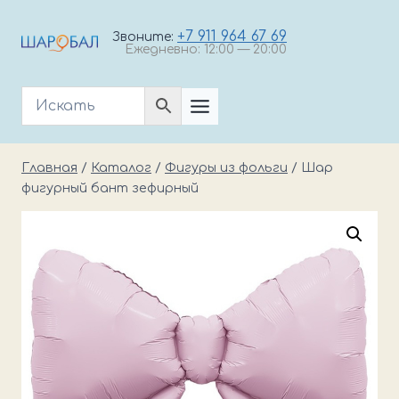
Перейти
к
+7 911 964 67 69
Звоните:
Ежедневно: 12:00 — 20:00
содержимому
Главная
/
Каталог
/
Фигуры из фольги
/
Шар
фигурный бант зефирный