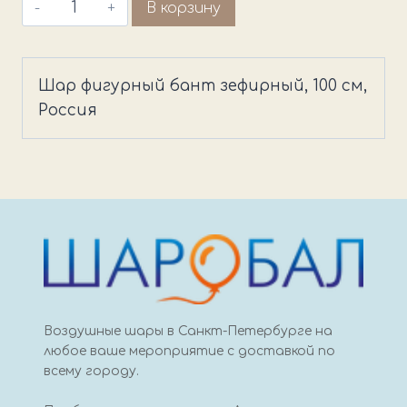
Количество
В корзину
товара
Шар
фигурный
Шар фигурный бант зефирный, 100 см,
бант
Россия
зефирный
Воздушные шары в Санкт-Петербурге на
любое ваше мероприятие с доставкой по
всему городу.