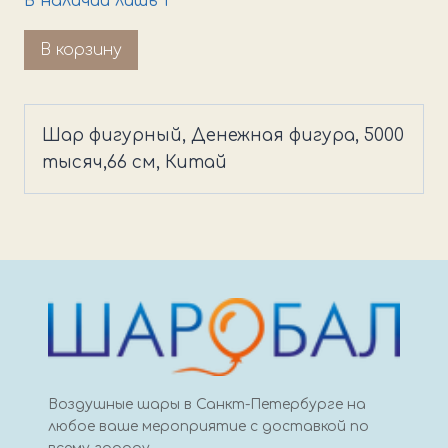
В наличии лишь 1
Количество
В корзину
товара
Шар
фигурный,
Шар фигурный, Денежная фигура, 5000
Денежная
тысяч,66 см, Китай
фигура,
5000
тысяч
Воздушные шары в Санкт-Петербурге на
любое ваше мероприятие с доставкой по