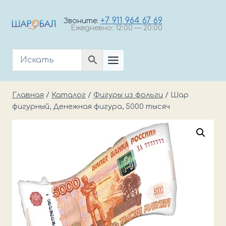
Перейти
к
+7 911 964 67 69
Звоните:
Ежедневно: 12:00 — 20:00
содержимому
Главная
/
Каталог
/
Фигуры из фольги
/
Шар
фигурный, Денежная фигура, 5000 тысяч