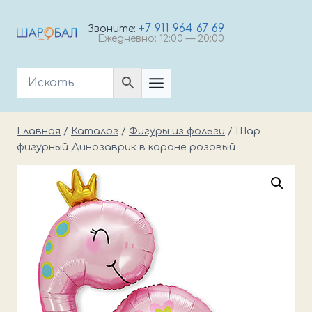
Перейти
к
+7 911 964 67 69
Звоните:
Ежедневно: 12:00 — 20:00
содержимому
Главная
/
Каталог
/
Фигуры из фольги
/
Шар
фигурный Динозаврик в короне розовый