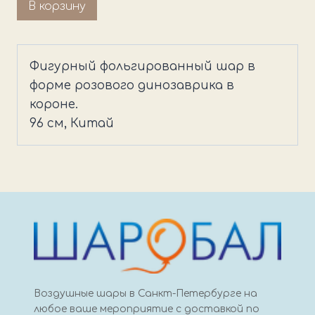
Количество
В корзину
товара
Шар
фигурный
Фигурный фольгированный шар в
Динозаврик
форме розового динозаврика в
в
короне.
короне
96 см, Китай
розовый
Воздушные шары в Санкт-Петербурге на
любое ваше мероприятие с доставкой по