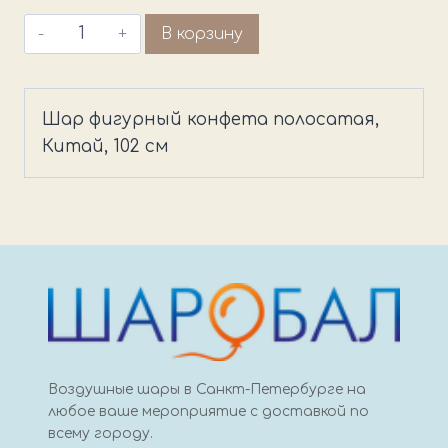
Количество
В корзину
товара
Шар
фигурный
Шар фигурный конфета полосатая,
конфета
Китай, 102 см
полосатая
Воздушные шары в Санкт-Петербурге на
любое ваше мероприятие с доставкой по
всему городу.