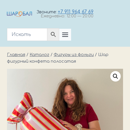
Перейти
к
+7 911 964 67 69
Звоните:
Ежедневно: 12:00 — 20:00
содержимому
Главная
/
Каталог
/
Фигуры из фольги
/
Шар
фигурный конфета полосатая