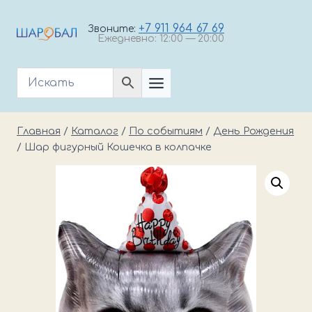
Перейти
к
+7 911 964 67 69
Звоните:
Ежедневно: 12:00 — 20:00
содержимому
Главная
/
Каталог
/
По событиям
/
День Рождения
/
Шар фигурный Кошечка в колпачке