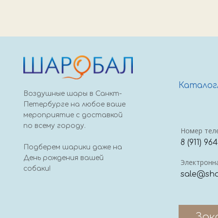
Каталог
Воздушные шары в Санкт-
Петербурге на любое ваше
мероприятие с доставкой
по всему городу.
Номер тел
8 (911) 96
Подберем шарики даже на
День рождения вашей
Электронна
собаки!
sale@sha
Зак