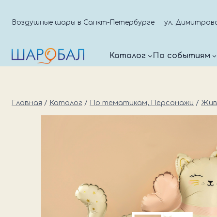
Перейти
к
Воздушные шары в Санкт-Петербурге
ул. Димитрова д
содержимому
Каталог
По событиям
Главная
/
Каталог
/
По тематикам, Персонажи
/
Жив