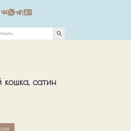
|
 кошка, сатин
зину