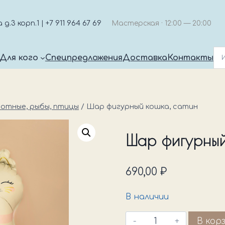
.3 корп.1 | +7 911 964 67 69
Мастерская · 12:00 — 20:00
Для кого
Спецпредложения
Доставка
Контакты
отные, рыбы, птицы
/
Шар фигурный кошка, сатин
Шар фигурный
690,00
₽
В наличии
Количество
В кор