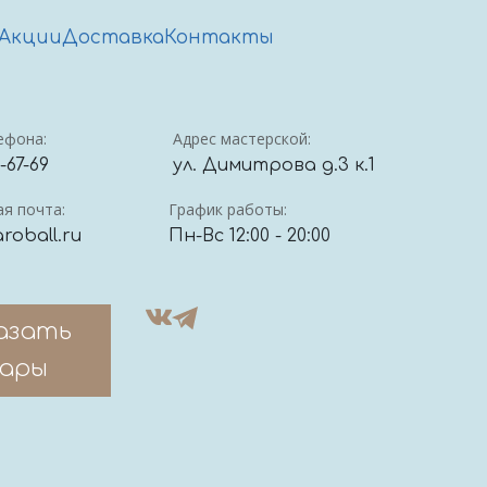
Акции
Доставка
Контакты
ефона:
Адрес мастерской:
4-67-69
ул. Димитрова д.3 к.1
я почта:
График работы:
roball.ru
Пн-Вс 12:00 - 20:00
азать
ары