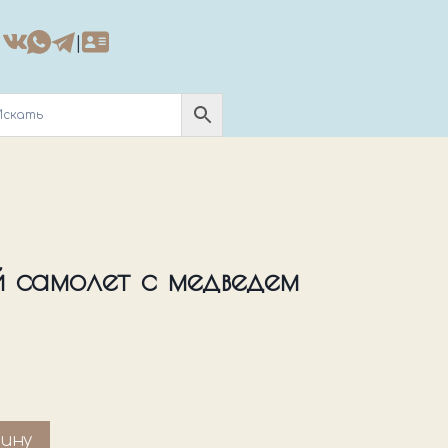
|
 самолет с медведем
зину