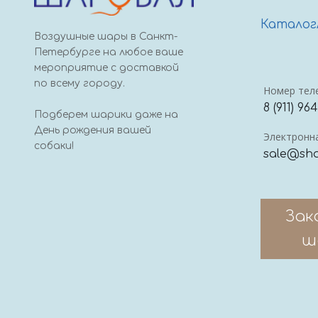
Каталог
Воздушные шары в Санкт-
Петербурге на любое ваше
мероприятие с доставкой
по всему городу.
Номер тел
8 (911) 96
Подберем шарики даже на
День рождения вашей
Электронна
собаки!
sale@sha
Зак
ш