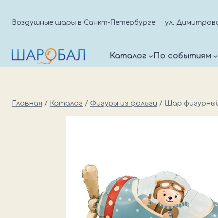
Перейти
к
Воздушные шары в Санкт-Петербурге
ул. Димитрова д
содержимому
Каталог
По событиям
Главная
/
Каталог
/
Фигуры из фольги
/
Шар фигурный