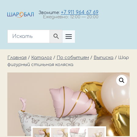
Перейти
к
+7 911 964 67 69
Звоните:
Ежедневно: 12:00 — 20:00
содержимому
Главная
/
Каталог
/
По событиям
/
Выписка
/
Шар
фигурный стильная коляска