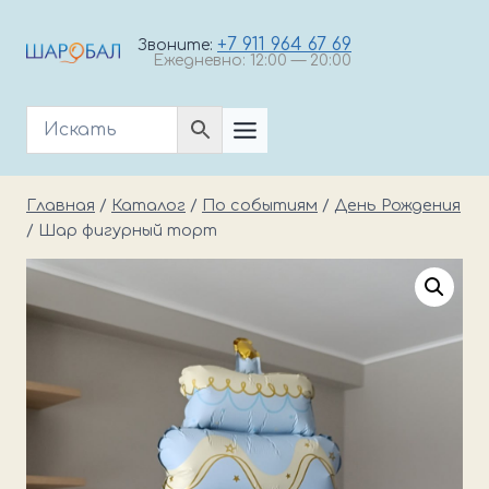
Перейти
к
+7 911 964 67 69
Звоните:
Ежедневно: 12:00 — 20:00
содержимому
Главная
/
Каталог
/
По событиям
/
День Рождения
/
Шар фигурный торт