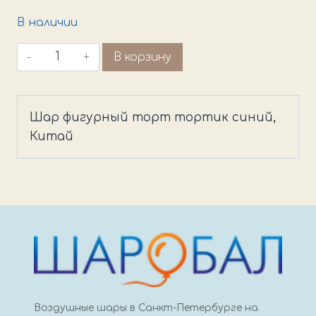
В наличии
Количество
В корзину
товара
Шар
фигурный
Шар фигурный торт тортик синий,
торт
Китай
Воздушные шары в Санкт-Петербурге на