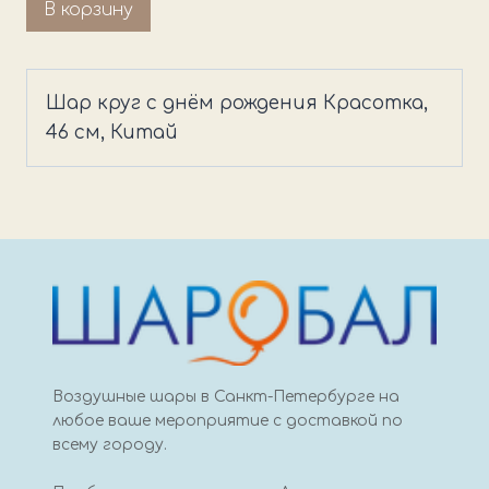
Количество
В корзину
товара
Шар
круг
Шар круг с днём рождения Красотка,
с
46 см, Китай
днём
рождения
Красотка
Воздушные шары в Санкт-Петербурге на
любое ваше мероприятие с доставкой по
всему городу.