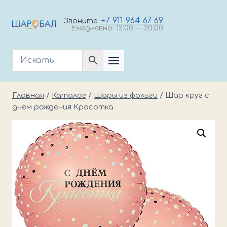
Перейти
к
+7 911 964 67 69
Звоните:
Ежедневно: 12:00 — 20:00
содержимому
Главная
/
Каталог
/
Шары из фольги
/
Шар круг с
днём рождения Красотка