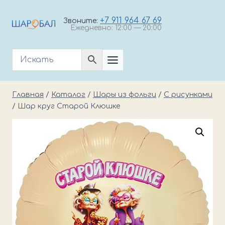
Перейти
к
+7 911 964 67 69
Звоните:
Ежедневно: 12:00 — 20:00
содержимому
Главная
/
Каталог
/
Шары из фольги
/
С рисунками
/
Шар круг Старой Клюшке