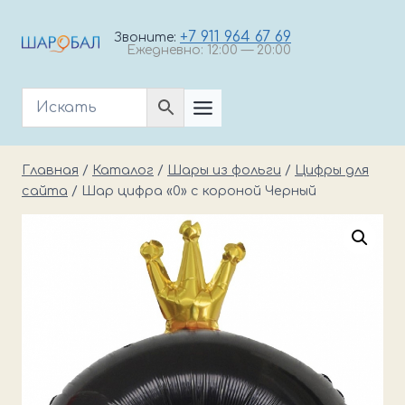
Перейти
к
+7 911 964 67 69
Звоните:
Ежедневно: 12:00 — 20:00
содержимому
Главная
/
Каталог
/
Шары из фольги
/
Цифры для
сайта
/
Шар цифра «0» с короной Черный