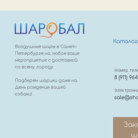
Каталог
Воздушные шары в Санкт-
Петербурге на любое ваше
мероприятие с доставкой
по всему городу.
Номер тел
8 (911) 96
Подберем шарики даже на
День рождения вашей
Электронна
собаки!
sale@sha
Зак
ш