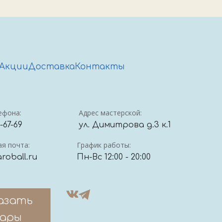
Акции
Доставка
Контакты
ефона:
Адрес мастерской:
4-67-69
ул. Димитрова д.3 к.1
я почта:
График работы:
roball.ru
Пн-Вс 12:00 - 20:00
азать
ары