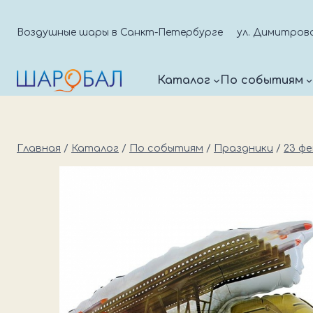
Перейти
к
Воздушные шары в Санкт-Петербурге
ул. Димитрова д
содержимому
Каталог
По событиям
Главная
/
Каталог
/
По событиям
/
Праздники
/
23 ф