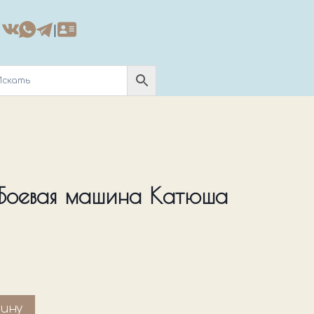
|
Боевая машина Катюша
зину