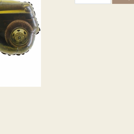
товара
Шар
Фигура,
Боевая
машина
Катюша