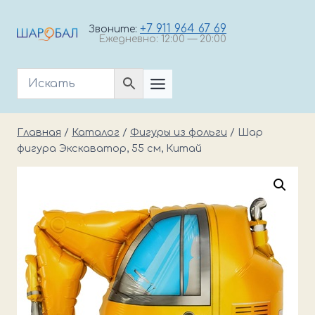
Перейти
к
+7 911 964 67 69
Звоните:
Ежедневно: 12:00 — 20:00
содержимому
Главная
/
Каталог
/
Фигуры из фольги
/
Шар
фигура Экскаватор, 55 см, Китай