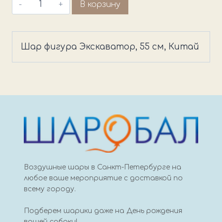
Количество
В корзину
товара
Шар
фигура
Шар фигура Экскаватор, 55 см, Китай
Экскаватор,
55
см,
Китай
Воздушные шары в Санкт-Петербурге на
любое ваше мероприятие с доставкой по
всему городу.
Подберем шарики даже на День рождения
вашей собаки!