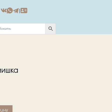
|
мишка
зину