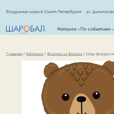
Перейти
к
Воздушные шары в Санкт-Петербурге
ул. Димитрова д
содержимому
Каталог
По событиям
Главная
/
Каталог
/
Фигуры из фольги
/
Шар фигура 