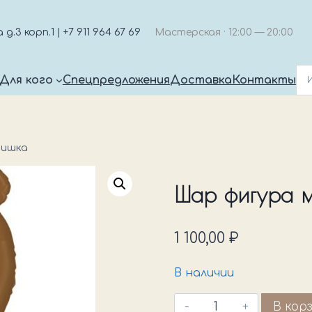
.3 корп.1 | +7 911 964 67 69
Мастерская · 12:00 — 20:00
Для кого
Спецпредложения
Доставка
Контакты
мишка
Шар фигура 
1 100,00
₽
В наличии
Количество
В кор