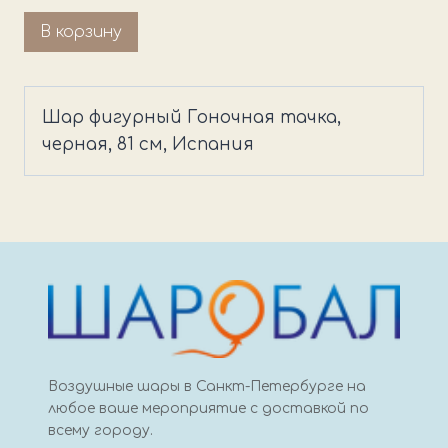
Количество
В корзину
товара
Шар
фигурный
Шар фигурный Гоночная тачка,
Гоночная
черная, 81 см, Испания
тачка,
черная
Воздушные шары в Санкт-Петербурге на
любое ваше мероприятие с доставкой по
всему городу.