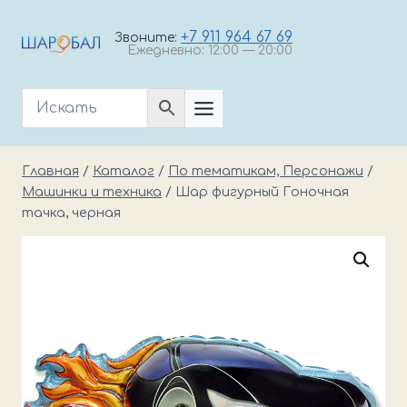
Перейти
к
+7 911 964 67 69
Звоните:
Ежедневно: 12:00 — 20:00
содержимому
Главная
/
Каталог
/
По тематикам, Персонажи
/
Машинки и техника
/
Шар фигурный Гоночная
тачка, черная