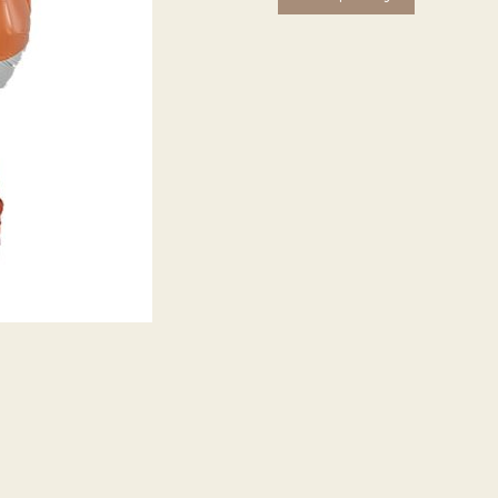
товара
Шар
Фигурный
Корги