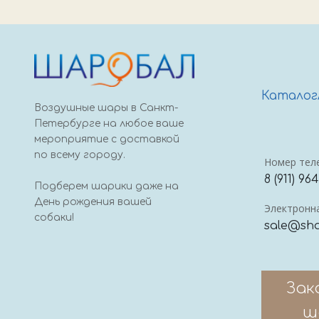
Каталог
Воздушные шары в Санкт-
Петербурге на любое ваше
мероприятие с доставкой
по всему городу.
Номер тел
8 (911) 96
Подберем шарики даже на
День рождения вашей
Электронна
собаки!
sale@sha
Зак
ш