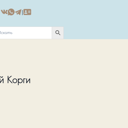
|
й Корги