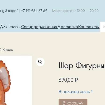
.3 корп.1 | +7 911 964 67 69
Мастерская · 12:00 — 20:00
Для кого
Спецпредложения
Доставка
Контакты
й Корги
Шар Фигурны
690,00
₽
В наличии лишь 1
Количество
В корзину