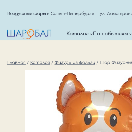
Перейти
к
Воздушные шары в Санкт-Петербурге
ул. Димитрова д
содержимому
Каталог
По событиям
Главная
/
Каталог
/
Фигуры из фольги
/
Шар Фигурны