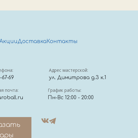
Акции
Доставка
Контакты
ефона:
Адрес мастерской:
4-67-69
ул. Димитрова д.3 к.1
я почта:
График работы:
roball.ru
Пн-Вс 12:00 - 20:00
азать
ары