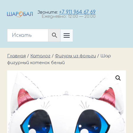
Перейти
к
+7 911 964 67 69
Звоните:
Ежедневно: 12:00 — 20:00
содержимому
Главная
/
Каталог
/
Фигуры из фольги
/
Шар
фигурный котенок белый