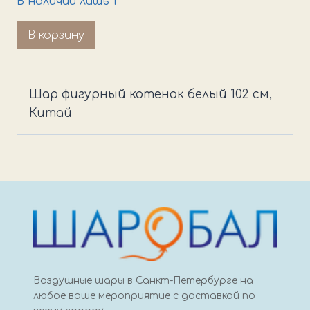
В наличии лишь 1
Количество
В корзину
товара
Шар
фигурный
Шар фигурный котенок белый 102 см,
котенок
Китай
белый
Воздушные шары в Санкт-Петербурге на
любое ваше мероприятие с доставкой по