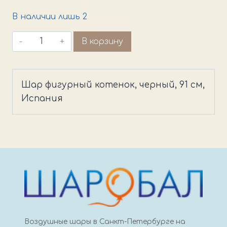
В наличии лишь 2
Количество
В корзину
товара
Шар
фигурный
Шар фигурный котенок, черный, 91 см,
котенок,
Испания
черный
Воздушные шары в Санкт-Петербурге на