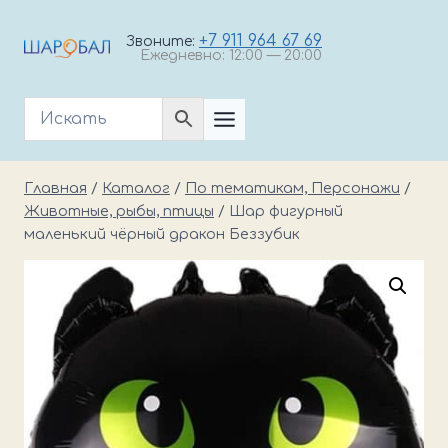
Перейти
к
+7 911 964 67 69
Звоните:
Ежедневно: 12:00 — 20:00
содержимому
Главная
/
Каталог
/
По тематикам, Персонажи
/
Животные, рыбы, птицы
/
Шар фигурный
маленький чёрный дракон Беззубик