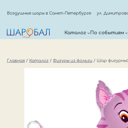
Перейти
к
Воздушные шары в Санкт-Петербурге
ул. Димитрова д
содержимому
Каталог
По событиям
Главная
/
Каталог
/
Фигуры из фольги
/
Шар фигурный