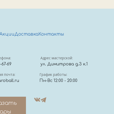
Акции
Доставка
Контакты
ефона:
Адрес мастерской:
4-67-69
ул. Димитрова д.3 к.1
я почта:
График работы:
roball.ru
Пн-Вс 12:00 - 20:00
азать
ары