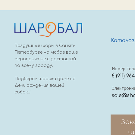
Каталог
Воздушные шары в Санкт-
Петербурге на любое ваше
мероприятие с доставкой
по всему городу.
Номер тел
8 (911) 96
Подберем шарики даже на
День рождения вашей
Электронна
собаки!
sale@sha
Зак
ш