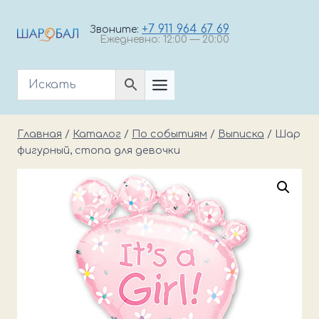
Перейти
к
+7 911 964 67 69
Звоните:
Ежедневно: 12:00 — 20:00
содержимому
Главная
/
Каталог
/
По событиям
/
Выписка
/
Шар
фигурный, стопа для девочки