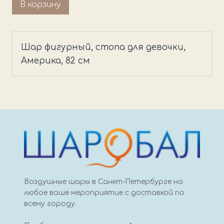
Количество
В корзину
товара
Шар
фигурный,
Шар фигурный, стопа для девочки,
стопа
Америка, 82 см
для
девочки
Воздушные шары в Санкт-Петербурге на
любое ваше мероприятие с доставкой по
всему городу.