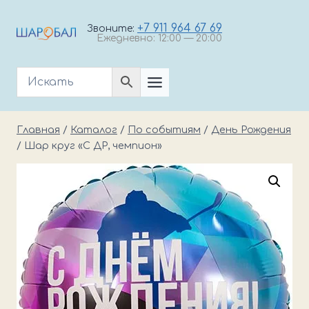
Перейти
к
+7 911 964 67 69
Звоните:
Ежедневно: 12:00 — 20:00
содержимому
Главная
/
Каталог
/
По событиям
/
День Рождения
/
Шар круг «С ДР, чемпион»