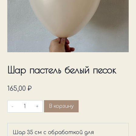
Шар пастель белый песок
165,00
₽
Количество
В корзину
товара
Шар
пастель
Шар 35 см с обработкой для