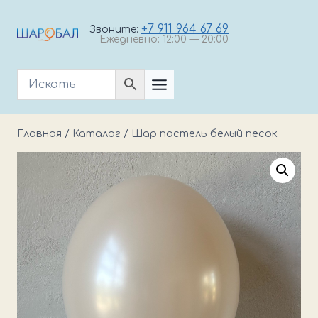
Перейти
к
+7 911 964 67 69
Звоните:
Ежедневно: 12:00 — 20:00
содержимому
Главная
/
Каталог
/
Шар пастель белый песок