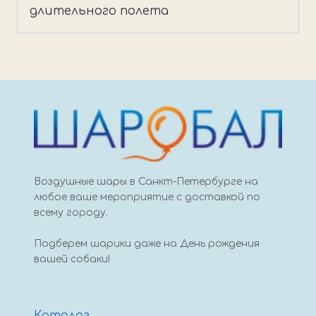
белый
длительного полета
песок
Воздушные шары в Санкт-Петербурге на
любое ваше мероприятие с доставкой по
всему городу.
Подберем шарики даже на День рождения
вашей собаки!
Каталог