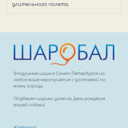
черный
длительного полета
Воздушные шары в Санкт-Петербурге на
любое ваше мероприятие с доставкой по
всему городу.
Подберем шарики даже на День рождения
вашей собаки!
Каталог