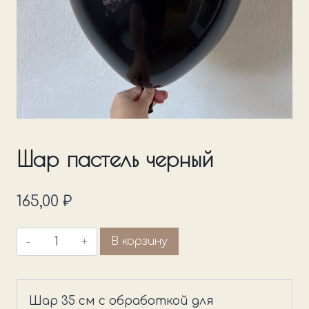
Шар пастель черный
165,00
₽
Количество
В корзину
товара
Шар
пастель
Шар 35 см с обработкой для