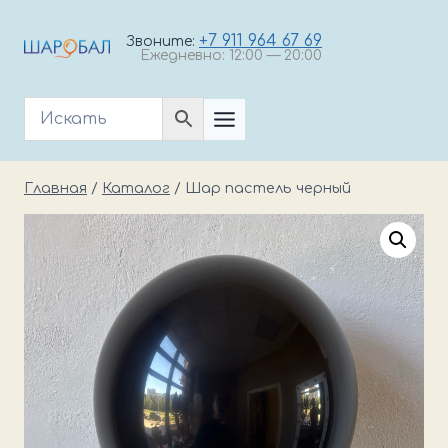
Перейти
к
+7 911 964 67 69
Звоните:
Ежедневно: 12:00 — 20:00
содержимому
Главная
/
Каталог
/
Шар пастель черный