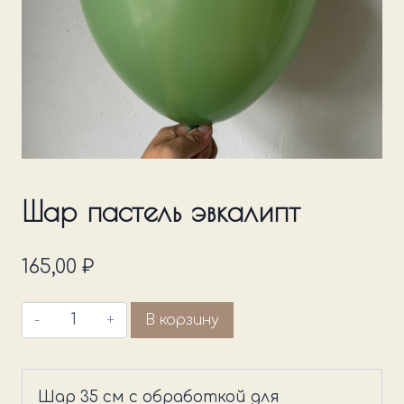
Шар пастель эвкалипт
165,00
₽
Количество
В корзину
товара
Шар
пастель
Шар 35 см с обработкой для