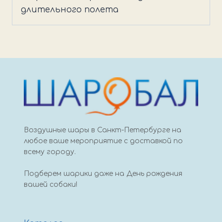
эвкалипт
длительного полета
Воздушные шары в Санкт-Петербурге на
любое ваше мероприятие с доставкой по
всему городу.
Подберем шарики даже на День рождения
вашей собаки!