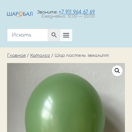
Перейти
к
+7 911 964 67 69
Звоните:
Ежедневно: 12:00 — 20:00
содержимому
Главная
/
Каталог
/
Шар пастель эвкалипт