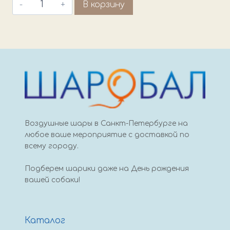
Количество
В корзину
товара
Шар
сердце,
Радуга
45
см,
Испания
Воздушные шары в Санкт-Петербурге на
любое ваше мероприятие с доставкой по
всему городу.
Подберем шарики даже на День рождения
вашей собаки!
Каталог