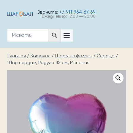
Перейти
к
+7 911 964 67 69
Звоните:
Ежедневно: 12:00 — 20:00
содержимому
Главная
/
Каталог
/
Шары из фольги
/
Cердца
/
Шар сердце, Радуга 45 см, Испания