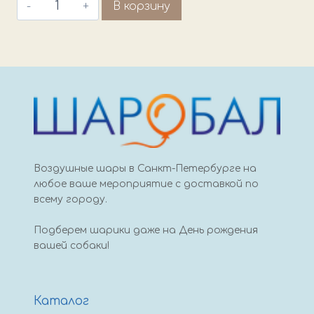
Количество
В корзину
товара
Шар
сердце
розовый
металлик
45
см,
Испания
Воздушные шары в Санкт-Петербурге на
любое ваше мероприятие с доставкой по
всему городу.
Подберем шарики даже на День рождения
вашей собаки!
Каталог