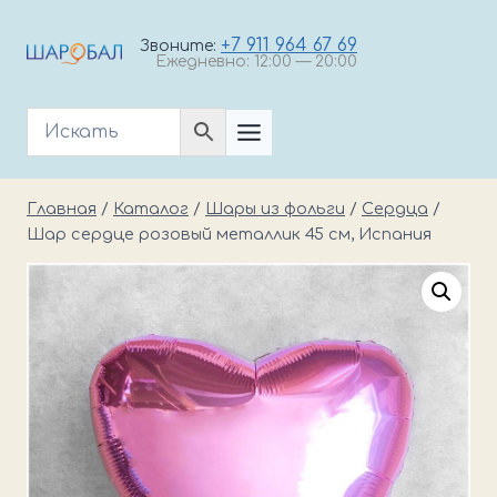
Перейти
к
+7 911 964 67 69
Звоните:
Ежедневно: 12:00 — 20:00
содержимому
Главная
/
Каталог
/
Шары из фольги
/
Cердца
/
Шар сердце розовый металлик 45 см, Испания