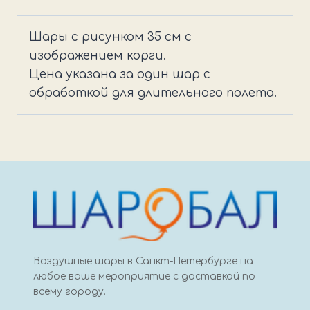
Шары
с
Шары с рисунком 35 см с
рисунком,
изображением корги.
35
Цена указана за один шар с
см,
обработкой для длительного полета.
С
ДР
Корги
Воздушные шары в Санкт-Петербурге на
любое ваше мероприятие с доставкой по
всему городу.