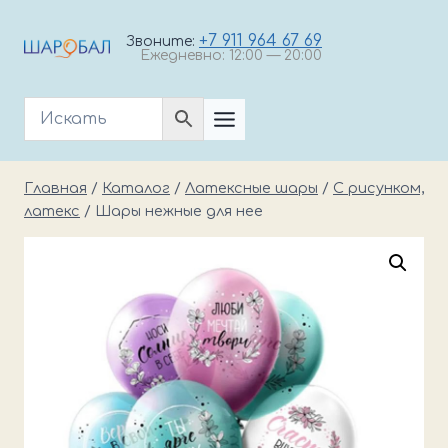
Перейти
к
+7 911 964 67 69
Звоните:
Ежедневно: 12:00 — 20:00
содержимому
Главная
/
Каталог
/
Латексные шары
/
С рисунком,
латекс
/
Шары нежные для нее