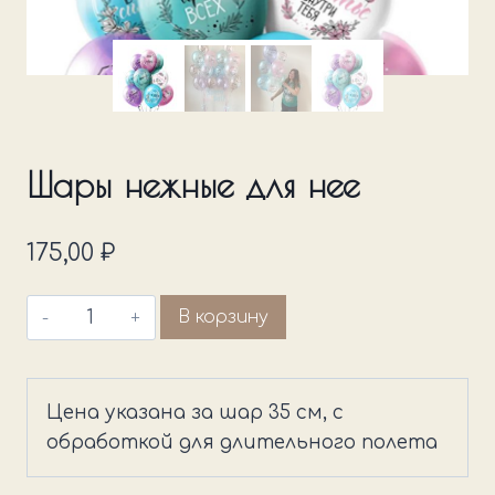
Шары нежные для нее
175,00
₽
Количество
В корзину
товара
Шары
нежные
Цена указана за шар 35 см, с
для
обработкой для длительного полета
нее