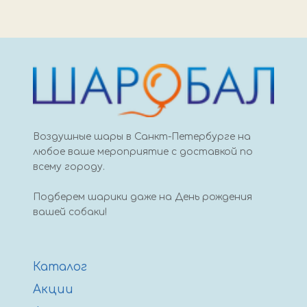
Шары
с
рисунком
35
см,
для
неё
Воздушные шары в Санкт-Петербурге на
любое ваше мероприятие с доставкой по
всему городу.
Подберем шарики даже на День рождения
вашей собаки!
Каталог
Акции