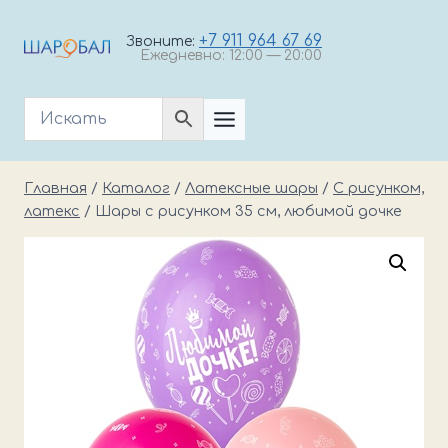
Перейти
к
+7 911 964 67 69
Звоните:
Ежедневно: 12:00 — 20:00
содержимому
Главная
/
Каталог
/
Латексные шары
/
С рисунком,
латекс
/
Шары с рисунком 35 см, любимой дочке