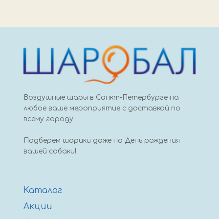
Шары
с
рисунком
35
см,
любимой
дочке
Воздушные шары в Санкт-Петербурге на
любое ваше мероприятие с доставкой по
всему городу.
Подберем шарики даже на День рождения
вашей собаки!
Каталог
Акции