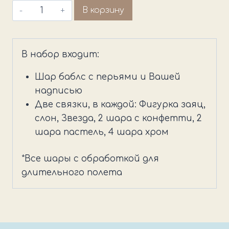
Количество
В корзину
товара
Выписка
с
В набор входит:
зверятами
Шар баблс с перьями и Вашей
надписью
Две связки, в каждой: Фигурка заяц,
слон, Звезда, 2 шара с конфетти, 2
шара пастель, 4 шара хром
*Все шары с обработкой для
длительного полета