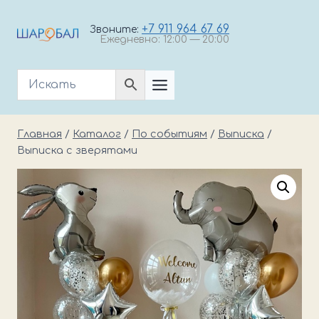
Перейти
к
+7 911 964 67 69
Звоните:
Ежедневно: 12:00 — 20:00
содержимому
Главная
/
Каталог
/
По событиям
/
Выписка
/
Выписка с зверятами