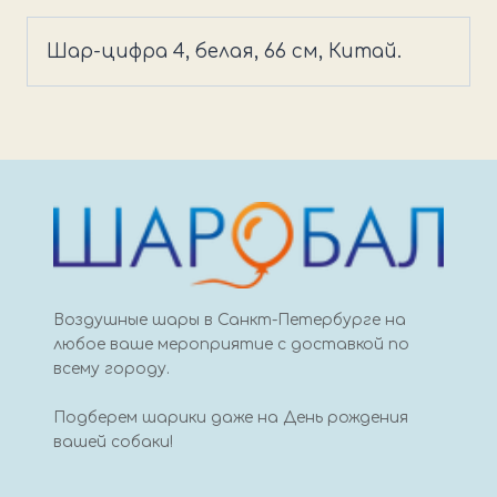
вз
4
Шар-цифра 4, белая, 66 см, Китай.
66см
белый
Воздушные шары в Санкт-Петербурге на
любое ваше мероприятие с доставкой по
всему городу.
Подберем шарики даже на День рождения
вашей собаки!