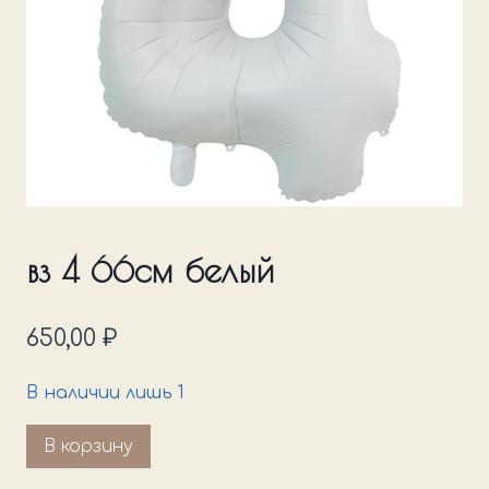
вз 4 66см белый
650,00
₽
В наличии лишь 1
Количество
В корзину
товара