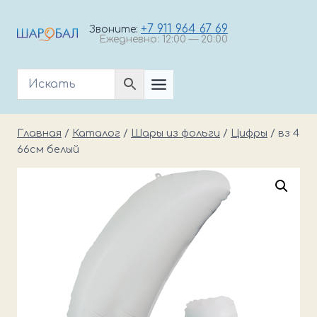
Перейти
к
+7 911 964 67 69
Звоните:
Ежедневно: 12:00 — 20:00
содержимому
Главная
/
Каталог
/
Шары из фольги
/
Цифры
/
вз 4
66см белый