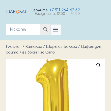
Перейти
к
+7 911 964 67 69
Звоните:
Ежедневно: 12:00 — 20:00
содержимому
Главная
/
Каталог
/
Шары из фольги
/
Цифры для
сайта
/
вз 66см 1 золото