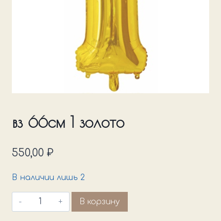
вз 66см 1 золото
550,00
₽
В наличии лишь 2
Количество
В корзину
товара