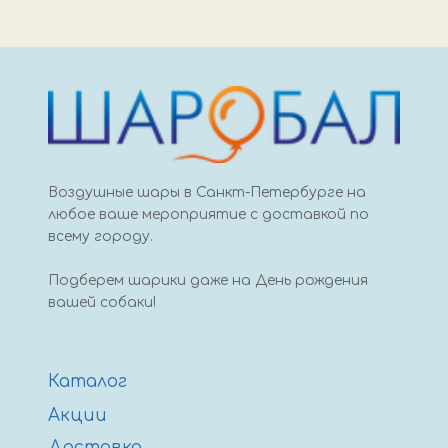
вз
66см
1
золото
Воздушные шары в Санкт-Петербурге на
любое ваше мероприятие с доставкой по
всему городу.
Подберем шарики даже на День рождения
вашей собаки!
Каталог
Акции