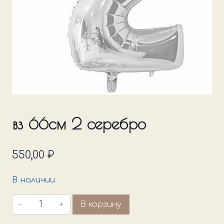
вз 66см 2 серебро
550,00
₽
В наличии
Количество
В корзину
товара