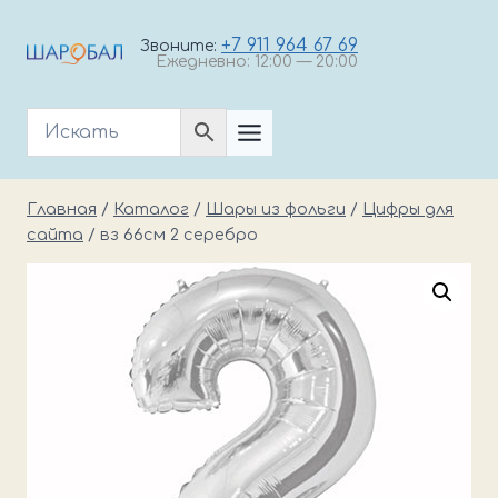
Перейти
к
+7 911 964 67 69
Звоните:
Ежедневно: 12:00 — 20:00
содержимому
Главная
/
Каталог
/
Шары из фольги
/
Цифры для
сайта
/
вз 66см 2 серебро