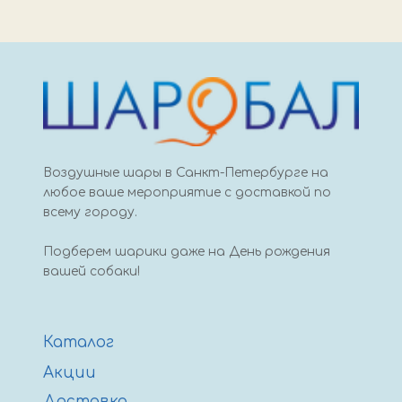
вз
66см
2
серебро
Воздушные шары в Санкт-Петербурге на
любое ваше мероприятие с доставкой по
всему городу.
Подберем шарики даже на День рождения
вашей собаки!
Каталог
Акции