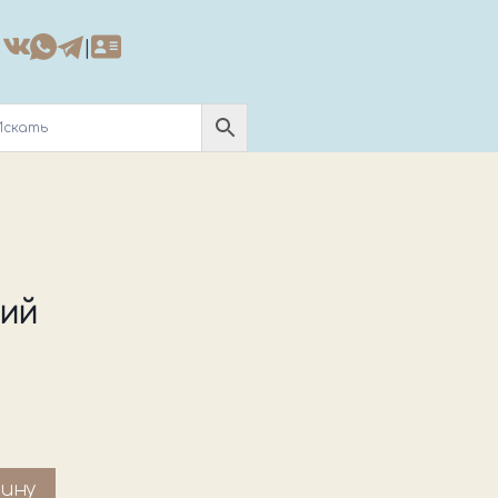
|
ний
зину