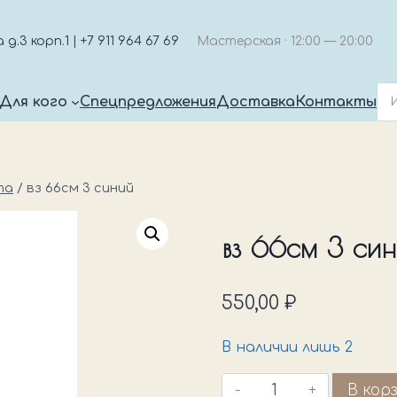
.3 корп.1 | +7 911 964 67 69
Мастерская · 12:00 — 20:00
Для кого
Спецпредложения
Доставка
Контакты
та
/
вз 66см 3 синий
вз 66см 3 си
550,00
₽
В наличии лишь 2
Количество
В кор