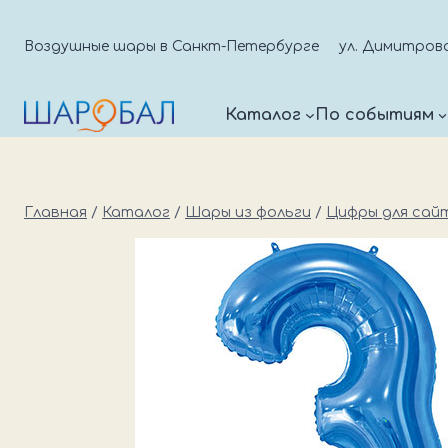
Перейти
к
Воздушные шары в Санкт-Петербурге
ул. Димитрова д
содержимому
Каталог
По событиям
Главная
/
Каталог
/
Шары из фольги
/
Цифры для сай