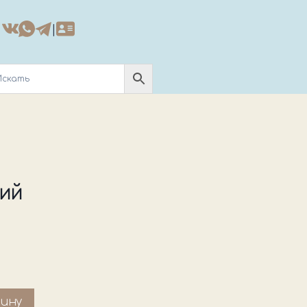
|
ний
зину