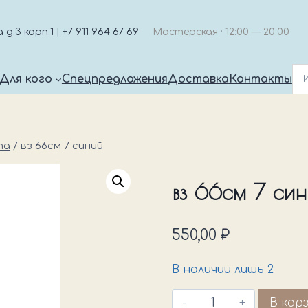
.3 корп.1 | +7 911 964 67 69
Мастерская · 12:00 — 20:00
Для кого
Спецпредложения
Доставка
Контакты
та
/
вз 66см 7 синий
вз 66см 7 си
550,00
₽
В наличии лишь 2
Количество
В кор