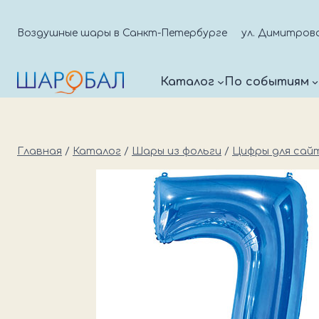
Перейти
к
Воздушные шары в Санкт-Петербурге
ул. Димитрова д
содержимому
Каталог
По событиям
Главная
/
Каталог
/
Шары из фольги
/
Цифры для сай