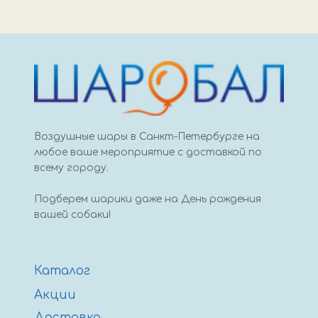
вз
цифра
6
66
см
зеленый
Воздушные шары в Санкт-Петербурге на
любое ваше мероприятие с доставкой по
всему городу.
Подберем шарики даже на День рождения
вашей собаки!
Каталог
Акции