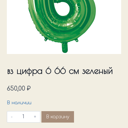
вз цифра 6 66 см зеленый
650,00
₽
В наличии
Количество
В корзину
товара