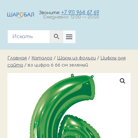
Перейти
к
+7 911 964 67 69
Звоните:
Ежедневно: 12:00 — 20:00
содержимому
Главная
/
Каталог
/
Шары из фольги
/
Цифры для
сайта
/
вз цифра 6 66 см зеленый