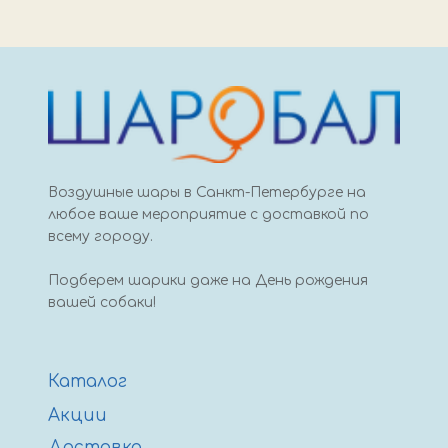
вз
цифра
9
66см
зеленый
Воздушные шары в Санкт-Петербурге на
любое ваше мероприятие с доставкой по
всему городу.
Подберем шарики даже на День рождения
вашей собаки!
Каталог
Акции