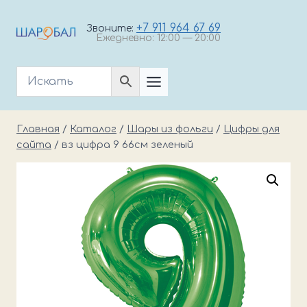
Перейти
к
+7 911 964 67 69
Звоните:
Ежедневно: 12:00 — 20:00
содержимому
Главная
/
Каталог
/
Шары из фольги
/
Цифры для
сайта
/
вз цифра 9 66см зеленый