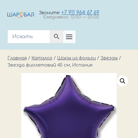
Перейти
к
+7 911 964 67 69
Звоните:
Ежедневно: 12:00 — 20:00
содержимому
Главная
/
Каталог
/
Шары из фольги
/
Звезды
/
Звезда фиолетовый 45 см, Испания