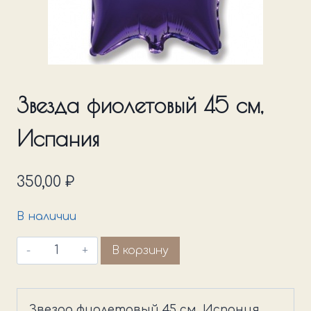
Звезда фиолетовый 45 см,
Испания
350,00
₽
В наличии
Количество
В корзину
товара
Звезда
фиолетовый
Звезда фиолетовый 45 см, Испания