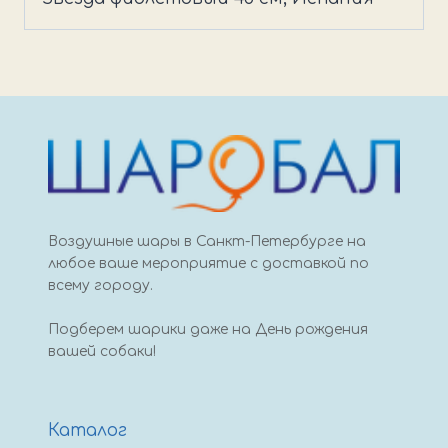
45
см,
Испания
Воздушные шары в Санкт-Петербурге на
любое ваше мероприятие с доставкой по
всему городу.
Подберем шарики даже на День рождения
вашей собаки!
Каталог