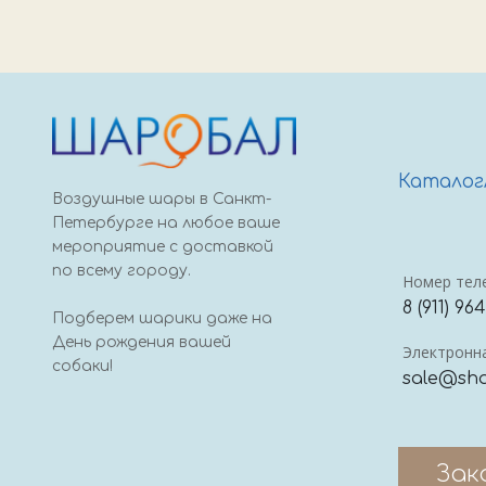
Каталог
Воздушные шары в Санкт-
Петербурге на любое ваше
мероприятие с доставкой
по всему городу.
Номер тел
8 (911) 96
Подберем шарики даже на
День рождения вашей
Электронна
собаки!
sale@sha
Зак