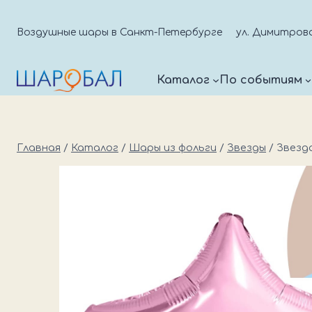
Перейти
к
Воздушные шары в Санкт-Петербурге
ул. Димитрова д
содержимому
Каталог
По событиям
Главная
/
Каталог
/
Шары из фольги
/
Звезды
/
Звезда