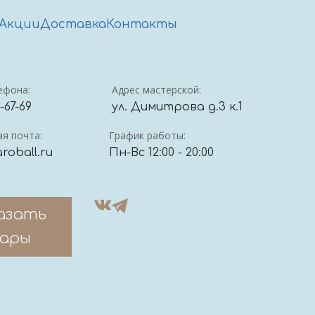
Акции
Доставка
Контакты
ефона:
Адрес мастерской:
4-67-69
ул. Димитрова д.3 к.1
я почта:
График работы:
roball.ru
Пн-Вс 12:00 - 20:00
азать
ары