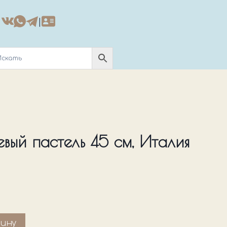
|
вый пастель 45 см, Италия
зину