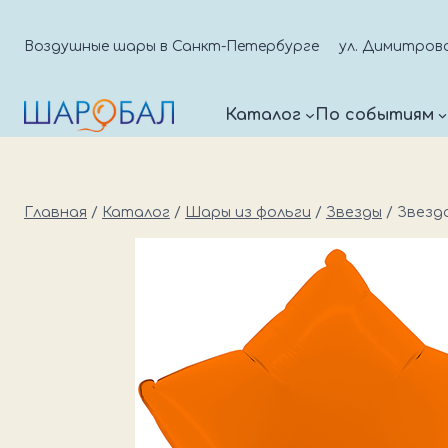
Перейти
к
Воздушные шары в Санкт-Петербурге
ул. Димитрова д
содержимому
Каталог
По событиям
Главная
/
Каталог
/
Шары из фольги
/
Звезды
/
Звезд