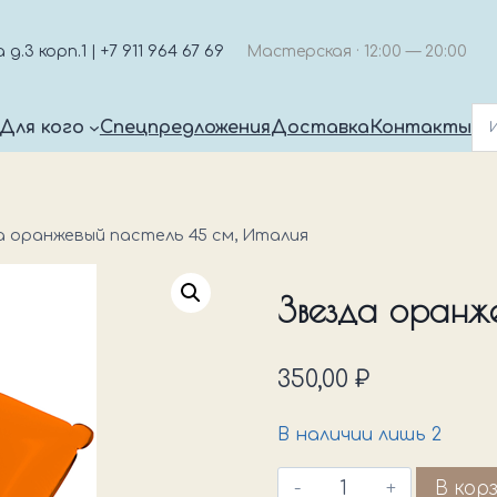
.3 корп.1 | +7 911 964 67 69
Мастерская · 12:00 — 20:00
Для кого
Спецпредложения
Доставка
Контакты
а оранжевый пастель 45 см, Италия
Звезда оранже
350,00
₽
В наличии лишь 2
Количество
В кор