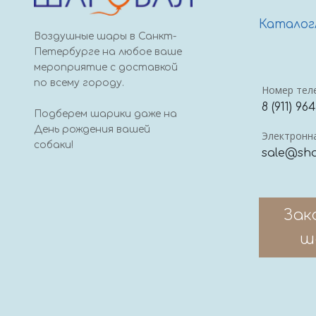
Каталог
Воздушные шары в Санкт-
Петербурге на любое ваше
мероприятие с доставкой
по всему городу.
Номер тел
8 (911) 96
Подберем шарики даже на
День рождения вашей
Электронна
собаки!
sale@sha
Зак
ш