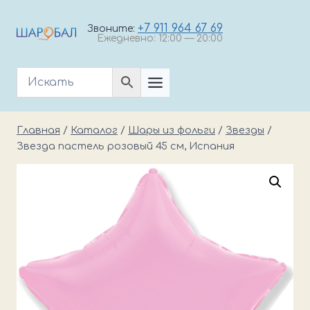
Перейти
к
+7 911 964 67 69
Звоните:
Ежедневно: 12:00 — 20:00
содержимому
Главная
/
Каталог
/
Шары из фольги
/
Звезды
/
Звезда пастель розовый 45 см, Испания