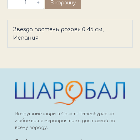
Количество
В корзину
товара
Звезда
пастель
Звезда пастель розовый 45 см,
розовый
Испания
45
см,
Испания
Воздушные шары в Санкт-Петербурге на
любое ваше мероприятие с доставкой по
всему городу.